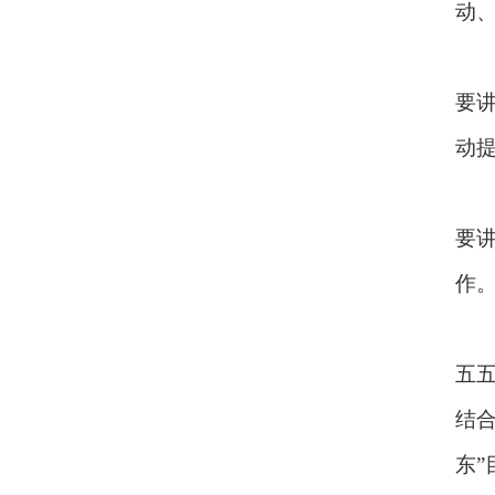
动
要
动
要
作
五
结合
东